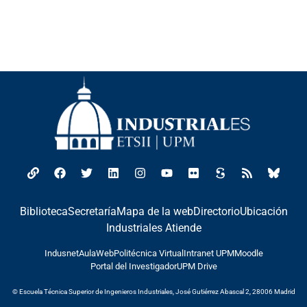
Biblioteca
Secretaría
Mapa de la web
Directorio
Ubicación
Industriales Atiende
Indusnet
AulaWeb
Politécnica Virtual
Intranet UPM
Moodle
Portal del Investigador
UPM Drive
© Escuela Técnica Superior de Ingenieros Industriales, José Gutiérrez Abascal 2, 28006 Madrid