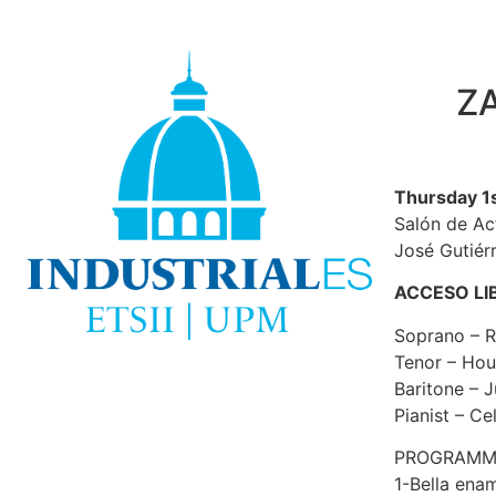
Z
Thursday 1
Salón de Ac
José Gutiér
ACCESO LI
Soprano – R
Tenor – Hou
Baritone – J
Pianist – Ce
PROGRAM
1-Bella ena