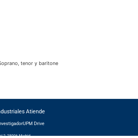
Soprano, tenor y baritone
ndustriales Atiende
Investigador
UPM Drive
cal 2, 28006 Madrid