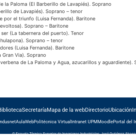
e la Paloma (El Barberillo de Lavapiés). Soprano
erillo de Lavapiés). Soprano – tenor
e por el triunfo (Luisa Fernanda). Baritone
evoltosa). Soprano – Baritone
ser (La tabernera del puerto). Tenor
hulapona). Soprano – tenor
dores (Luisa Fernanda). Baritone
a Gran Via). Soprano
a verbena de La Paloma y Agua, azucarillos y aguardiente). 
Biblioteca
Secretaría
Mapa de la web
Directorio
Ubicación
I
Indusnet
AulaWeb
Politécnica Virtual
Intranet UPM
Moodle
Portal del 
© Escuela Técnica Superior de Ingenieros Industriales, José Gutiérrez Abas