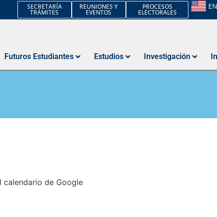
E
SECRETARÍA
REUNIONES Y
PROCESOS
TRÁMITES
EVENTOS
ELECTORALES
Futuros Estudiantes
Estudios
Investigación
I
l calendario de Google