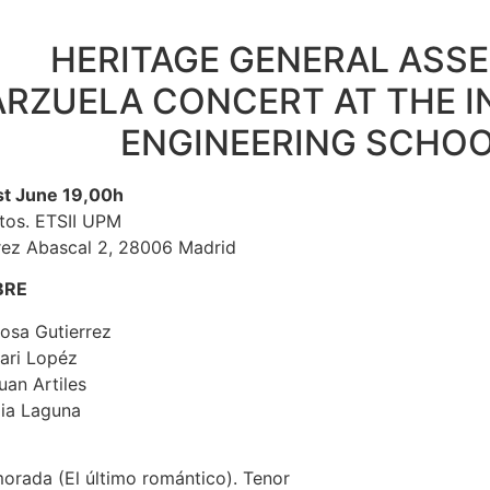
HERITAGE GENERAL ASS
ARZUELA CONCERT AT THE I
ENGINEERING SCHO
st June 19,00h
tos. ETSII UPM
rez Abascal 2, 28006 Madrid
BRE
osa Gutierrez
ari Lopéz
uan Artiles
lia Laguna
M
morada (El último romántico). Tenor