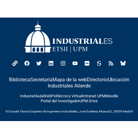
Biblioteca
Secretaría
Mapa de la web
Directorio
Ubicación
Industriales Atiende
Indusnet
AulaWeb
Politécnica Virtual
Intranet UPM
Moodle
Portal del Investigador
UPM Drive
© Escuela Técnica Superior de Ingenieros Industriales, José Gutiérrez Abascal 2, 28006 Madrid