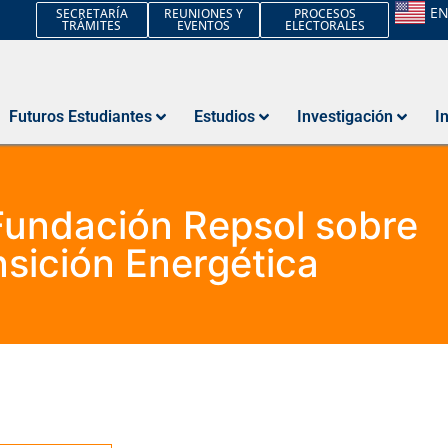
E
SECRETARÍA
REUNIONES Y
PROCESOS
TRÁMITES
EVENTOS
ELECTORALES
Futuros Estudiantes
Estudios
Investigación
I
Fundación Repsol sobre
nsición Energética