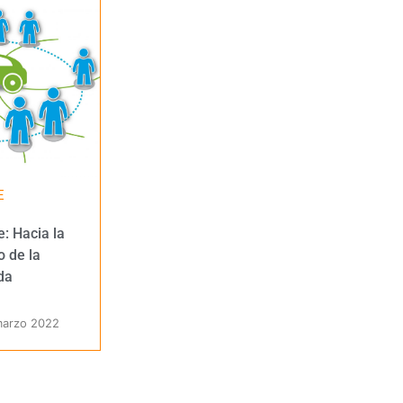
E
e: Hacia la
o de la
da
marzo 2022