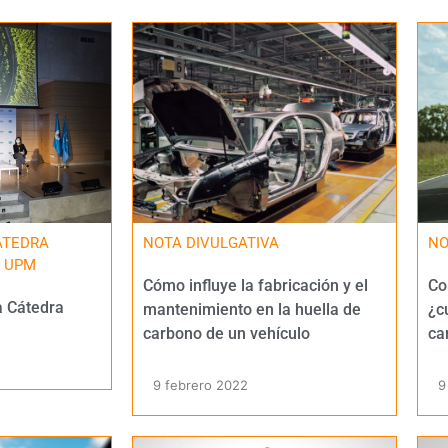
ÁTEDRA
NOTA DIVULGATIVA
NO
L UPM
Cómo influye la fabricación y el
Co
a Cátedra
mantenimiento en la huella de
¿c
carbono de un vehículo
ca
9 febrero 2022
9