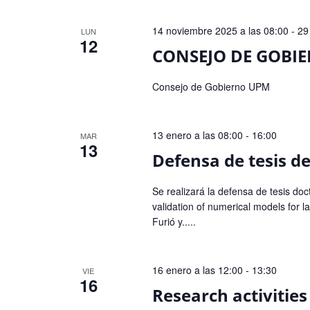
de
Eventos
14 noviembre 2025 a las 08:00
-
29
LUN
12
CONSEJO DE GOBI
Consejo de Gobierno UPM
13 enero a las 08:00
-
16:00
MAR
13
Defensa de tesis de
Se realizará la defensa de tesis do
validation of numerical models for l
Furió y.....
16 enero a las 12:00
-
13:30
VIE
16
Research activities