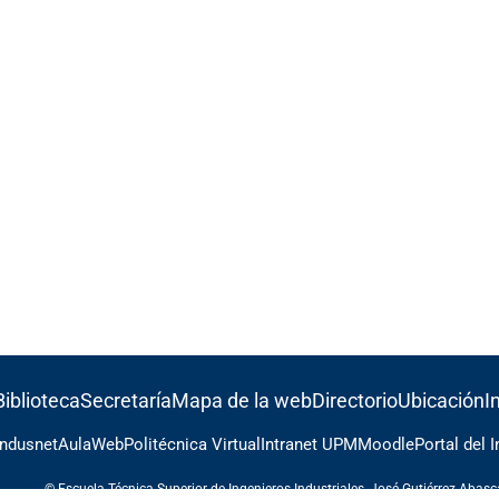
Biblioteca
Secretaría
Mapa de la web
Directorio
Ubicación
I
Indusnet
AulaWeb
Politécnica Virtual
Intranet UPM
Moodle
Portal del 
© Escuela Técnica Superior de Ingenieros Industriales, José Gutiérrez Abas