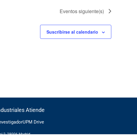
Eventos
siguiente(s)
Suscribirse al calendario
ndustriales Atiende
Investigador
UPM Drive
cal 2, 28006 Madrid