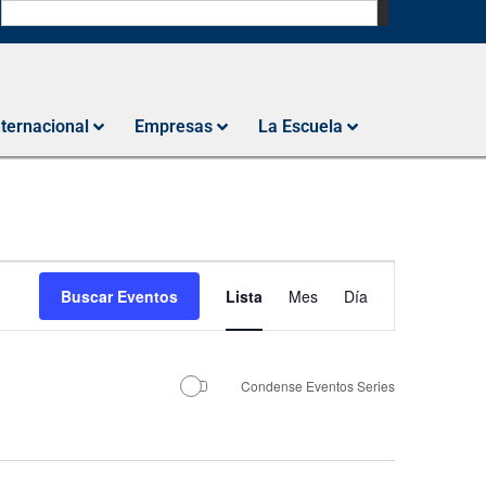
N
nternacional
Empresas
La Escuela
Navegación
Buscar Eventos
Lista
Mes
Día
de
vistas
de
Condense Eventos Series
Evento