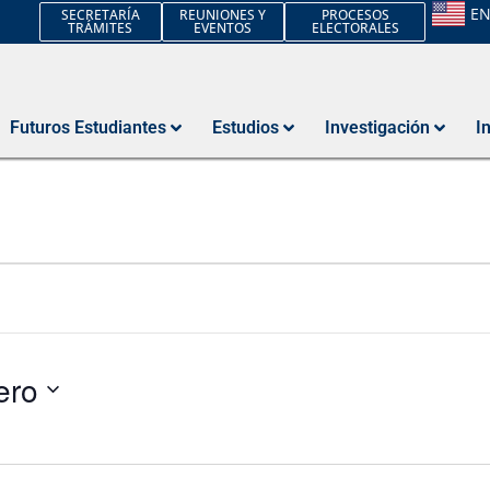
E
SECRETARÍA
REUNIONES Y
PROCESOS
TRÁMITES
EVENTOS
ELECTORALES
Futuros Estudiantes
Estudios
Investigación
I
ero