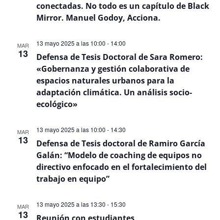
Even
conectadas. No todo es un capítulo de Black
Mirror. Manuel Godoy, Acciona.
13 mayo 2025 a las 10:00
-
14:00
MAR
13
Defensa de Tesis Doctoral de Sara Romero:
«Gobernanza y gestión colaborativa de
espacios naturales urbanos para la
adaptación climática. Un análisis socio-
ecológico»
13 mayo 2025 a las 10:00
-
14:30
MAR
13
Defensa de Tesis doctoral de Ramiro García
Galán: “Modelo de coaching de equipos no
directivo enfocado en el fortalecimiento del
trabajo en equipo”
13 mayo 2025 a las 13:30
-
15:30
MAR
13
Reunión con estudiantes