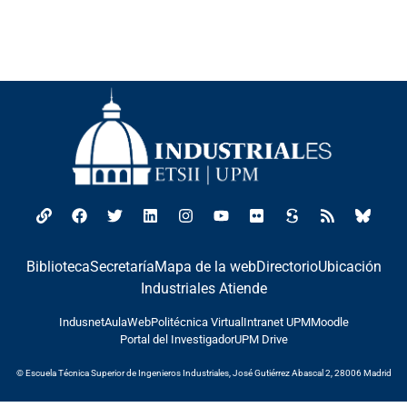
Biblioteca
Secretaría
Mapa de la web
Directorio
Ubicación
Industriales Atiende
Indusnet
AulaWeb
Politécnica Virtual
Intranet UPM
Moodle
Portal del Investigador
UPM Drive
© Escuela Técnica Superior de Ingenieros Industriales, José Gutiérrez Abascal 2, 28006 Madrid