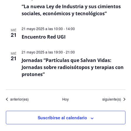
“La nueva Ley de Industria y sus cimientos
sociales, económicos y tecnológicos”
21 mayo 2025 a las 10:00
-
14:00
MIÉ
21
Encuentro Red UGI
21 mayo 2025 a las 19:00
-
21:00
MIÉ
21
Jornadas “Partículas que Salvan Vidas:
Jornadas sobre radioisótopos y terapias con
protones”
Eventos
Eventos
anterior(es)
Hoy
siguiente(s)
Suscribirse al calendario