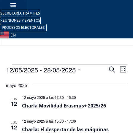
SECRETARÍA TRÁMITES
REUNIONES Y EVENTOS
PROCESOS ELECTORALES
EN
Nave
Na
12/05/2025
 - 
28/05/2025
Buscar
Lista
Selecciona
de
de
la
mayo 2025
fecha.
vi
búsq
de
12 mayo 2025 a las 13:30
-
15:30
LUN
y
12
Charla Movilidad Erasmus+ 2025/26
Ev
vista
12 mayo 2025 a las 15:30
-
17:30
LUN
de
12
Charla: El despertar de las máquinas