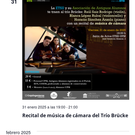
31
Even
31 enero 2025 a las 19:00
-
21:00
Recital de música de cámara del Trío Brücke
febrero 2025