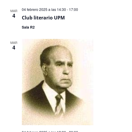
04 febrero 2025 a las 14:30
-
17:00
MAR
4
Club literario UPM
Sala R2
MAR
4