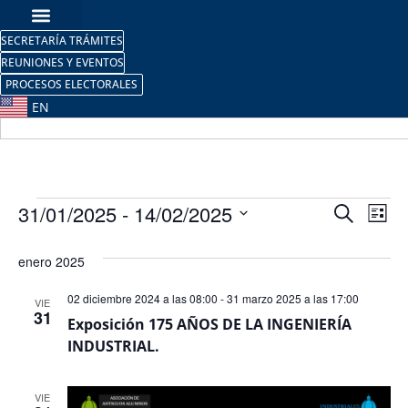
SECRETARÍA TRÁMITES
REUNIONES Y EVENTOS
PROCESOS ELECTORALES
EN
Nave
Na
31/01/2025
 - 
14/02/2025
Buscar
Lista
Selecciona
de
de
la
enero 2025
fecha.
vi
búsq
de
02 diciembre 2024 a las 08:00
-
31 marzo 2025 a las 17:00
VIE
y
31
Exposición 175 AÑOS DE LA INGENIERÍA
Ev
INDUSTRIAL.
vista
de
VIE