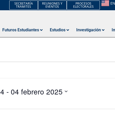
E
SECRETARÍA
REUNIONES Y
PROCESOS
TRÁMITES
EVENTOS
ELECTORALES
Futuros Estudiantes
Estudios
Investigación
I
24
 - 
04 febrero 2025