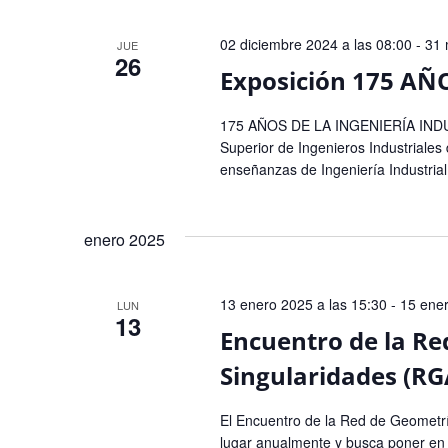
de
Eventos
02 diciembre 2024 a las 08:00
-
31 
JUE
26
Exposición 175 AÑ
175 AÑOS DE LA INGENIERÍA IN
Superior de Ingenieros Industriales 
enseñanzas de Ingeniería Industrial.
enero 2025
13 enero 2025 a las 15:30
-
15 ener
LUN
13
Encuentro de la Re
Singularidades (RG
El Encuentro de la Red de Geometrí
lugar anualmente y busca poner en 