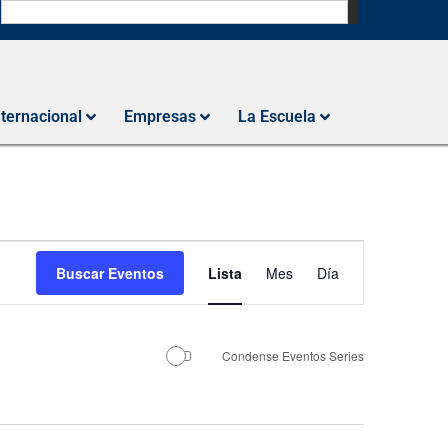
N
nternacional
Empresas
La Escuela
Navegación
Buscar Eventos
Lista
Mes
Día
de
vistas
de
Condense Eventos Series
Evento