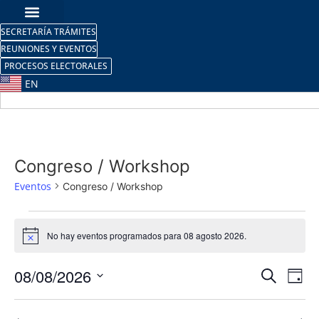
SECRETARÍA TRÁMITES
REUNIONES Y EVENTOS
PROCESOS ELECTORALES
EN
Congreso / Workshop
Eventos
Congreso / Workshop
No hay eventos programados para 08 agosto 2026.
Aviso
Nave
Na
08/08/2026
Buscar
Día
Selecciona
de
de
la
fecha.