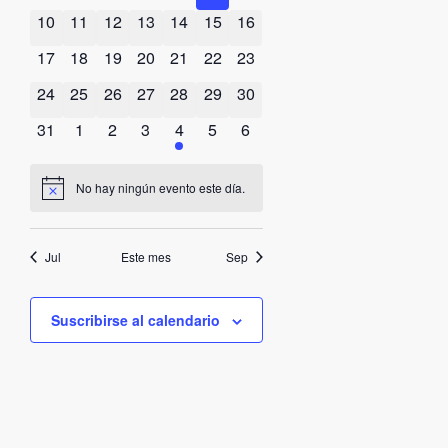
0 eventos
0 eventos
0 eventos
0 eventos
0 eventos
0 eventos
0 eventos
10
11
12
13
14
15
16
0 eventos
0 eventos
0 eventos
0 eventos
0 eventos
0 eventos
0 eventos
17
18
19
20
21
22
23
0 eventos
0 eventos
0 eventos
0 eventos
0 eventos
0 eventos
0 eventos
24
25
26
27
28
29
30
0 eventos
0 eventos
0 eventos
0 eventos
3 eventos
0 eventos
0 eventos
31
1
2
3
4
5
6
No hay ningún evento este día.
Aviso
Jul
Este mes
Sep
Suscribirse al calendario