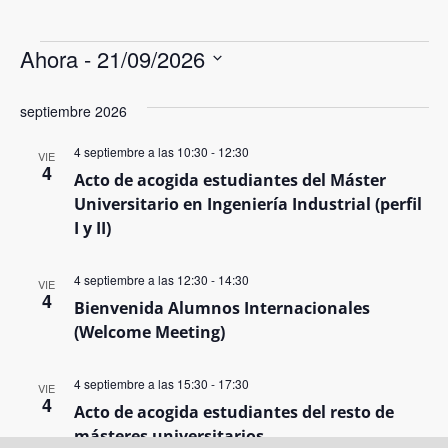
Ahora
 - 
21/09/2026
Selecciona
la
septiembre 2026
fecha.
4 septiembre a las 10:30
-
12:30
VIE
4
Acto de acogida estudiantes del Máster
Universitario en Ingeniería Industrial (perfil
I y II)
4 septiembre a las 12:30
-
14:30
VIE
4
Bienvenida Alumnos Internacionales
(Welcome Meeting)
4 septiembre a las 15:30
-
17:30
VIE
4
Acto de acogida estudiantes del resto de
másteres universitarios